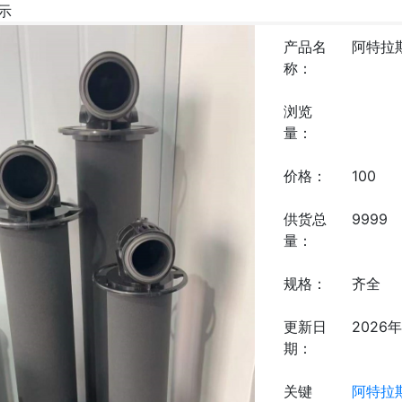
示
产品名
阿特拉斯
称：
浏览
量：
价格：
100
供货总
9999
量：
规格：
齐全
更新日
2026
期：
关键
阿特拉斯