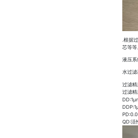
.根据
芯等等
液压系
水过滤
过滤精
过滤精
DD:1μ
DDP:1
PD:0.
QD:活