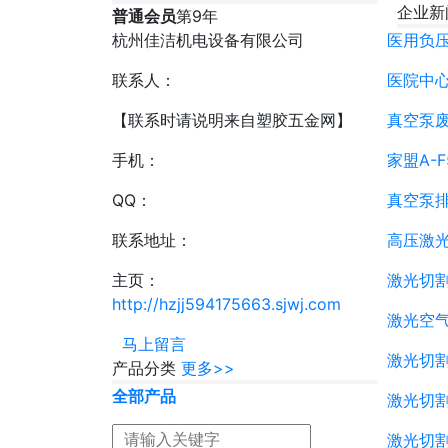
企业新
普通会员
第
9
年
杭州佳洁机电设备有限公司
医用负
联系人：
医院中
【联系时请说明来自塑胶五金网】
真空泵
手机：
家盟A-F
QQ：
真空泵
联系地址：
高压激
主页：
激光切割
http://hzjj594175663.sjwj.com
激光空
马上留言
激光切
产品分类
更多>>
全部产品
激光切割
激光切